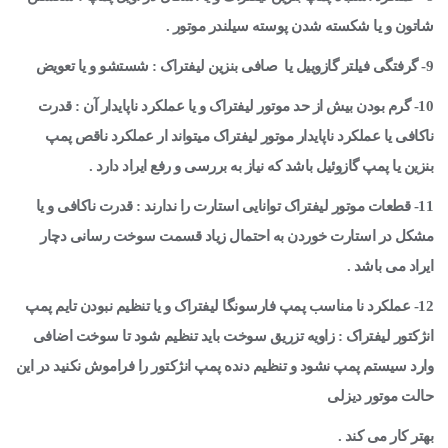
شاتون و یا شکسته شدن پوسته سیلندر موتور .
9- گرفتگی فیلتر گازوییل یا صافی بنزین لیفتراک : شستشو و یا تعویض
10- گرم بودن بیش از حد موتور لیفتراک و یا عملکرد ناپایدار آن : قدرت
ناکافی یا عملکرد ناپایدار موتور لیفتراک میتواند ار عملکرد ناقص پمپ
بنزین یا پمپ گازوئیل باشد که نیاز به بررسی و رفع ایراد دارد .
11- قطعات موتور لیفتراک توانایی استارت را ندارند : قدرت ناکافی و یا
مشکل در استارت خوردن به احتمال زیاد قسمت سوخت رسانی دچار
ایراد می باشد .
12- عملکرد نا مناسب پمپ فارسونگا لیفتراک و یا تنظیم نبودن تایم پمپ
انژکتور لیفتراک : زاویه تزریق سوخت باید تنظیم شود تا سوخت اضافی
وارد سیستم پمپ نشود و تنظیم دنده پمپ انژکتور را فراموش نکنید در این
حالت موتور دیزلی
بهتر کار می کند .