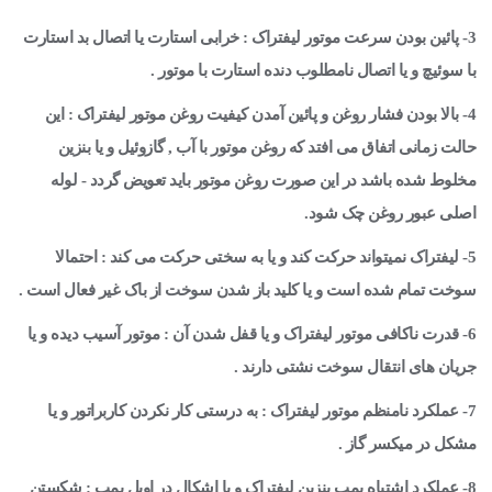
3- پائین بودن سرعت موتور لیفتراک : خرابی استارت یا اتصال بد استارت
با سوئیچ و یا اتصال نامطلوب دنده استارت با موتور .
4- بالا بودن فشار روغن و پائین آمدن کیفیت روغن موتور لیفتراک : این
حالت زمانی اتفاق می افتد که روغن موتور با آب , گازوئیل و یا بنزین
مخلوط شده باشد در این صورت روغن موتور باید تعویض گردد - لوله
اصلی عبور روغن چک شود.
5- لیفتراک نمیتواند حرکت کند و یا به سختی حرکت می کند : احتمالا
سوخت تمام شده است و یا کلید باز شدن سوخت از باک غیر فعال است .
6- قدرت ناکافی موتور لیفتراک و یا قفل شدن آن : موتور آسیب دیده و یا
جریان های انتقال سوخت نشتی دارند .
7- عملکرد نامنظم موتور لیفتراک : به درستی کار نکردن کاربراتور و یا
مشکل در میکسر گاز .
8- عملکرد اشتباه پمپ بنزین لیفتراک و یا اشکال در اویل پمپ : شکستن