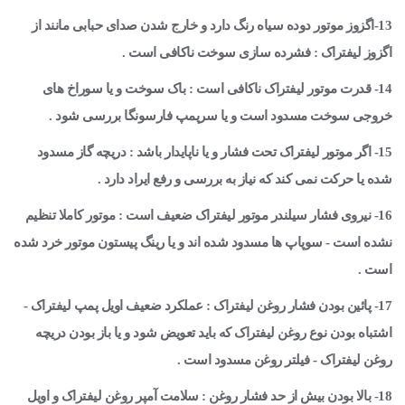
13-اگزوز موتور دوده سیاه رنگ دارد و خارج شدن صدای حبابی مانند از
اگزوز لیفتراک : فشرده سازی سوخت ناکافی است .
14- قدرت موتور لیفتراک ناکافی است : باک سوخت و یا سوراخ های
خروجی سوخت مسدود است و یا سرپمپ فارسونگا بررسی شود .
15- اگر موتور لیفتراک تحت فشار و یا ناپایدار باشد : دریچه گاز مسدود
شده یا حرکت نمی کند که نیاز به بررسی و رفع ایراد دارد .
16- نیروی فشار سیلندر موتور لیفتراک ضعیف است : موتور کاملا تنظیم
نشده است - سوپاپ ها مسدود شده اند و یا رینگ پیستون موتور خرد شده
است .
17- پائین بودن فشار روغن لیفتراک : عملکرد ضعیف اویل پمپ لیفتراک -
اشتباه بودن نوع روغن لیفتراک که باید تعویض شود و یا باز بودن دریچه
روغن لیفتراک - فیلتر روغن مسدود است .
18- بالا بودن بیش از حد فشار روغن : سلامت آمپر روغن لیفتراک و اویل