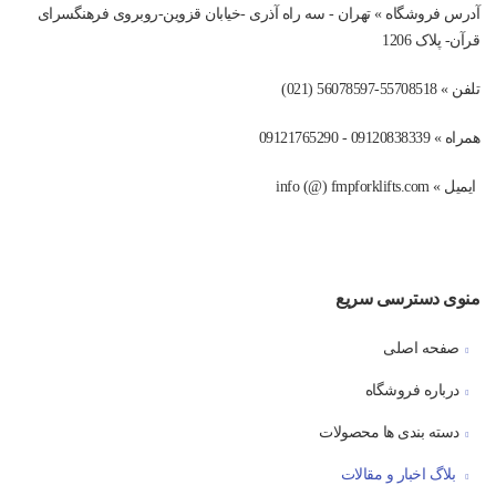
آدرس فروشگاه » تهران - سه راه آذری -خیابان قزوین-روبروی فرهنگسرای
قرآن- پلاک 1206
تلفن » 55708518-56078597 (021)
همراه » 09120838339 - 09121765290
ایمیل » info (@) fmpforklifts.com
منوی دسترسی سریع
صفحه اصلی
درباره فروشگاه
دسته بندی ها محصولات
بلاگ اخبار و مقالات